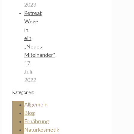
2023
Retreat
Wege
in
ein
„Neues
Miteinander“
17.
Juli
2022
Kategorien:
Allgemein
Blog
Ernährung
Naturkosmetik