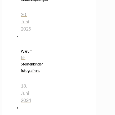
30.
Juni
2025
Warum
ich
Sternenkinder
fotografiere.
18.
Juni
2024