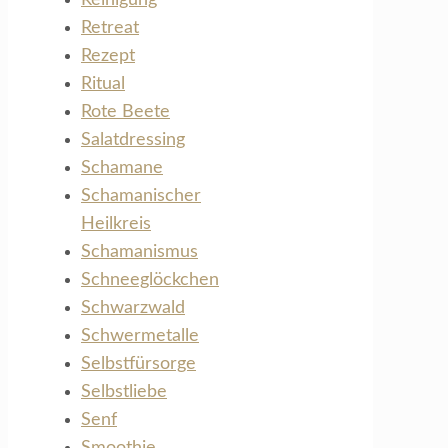
Retreat
Rezept
Ritual
Rote Beete
Salatdressing
Schamane
Schamanischer
Heilkreis
Schamanismus
Schneeglöckchen
Schwarzwald
Schwermetalle
Selbstfürsorge
Selbstliebe
Senf
Smoothie