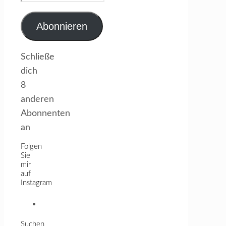
Mail-
Adresse
Abonnieren
Schließe
dich
8
anderen
Abonnenten
an
Folgen
Sie
mir
auf
Instagram
Profil
von
Suchen