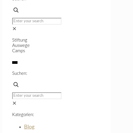
creativeheal
auf
Instagram
anzeigen
✕
Stiftung
Auswege
Camps
Suchen:
✕
Kategorien:
Blog