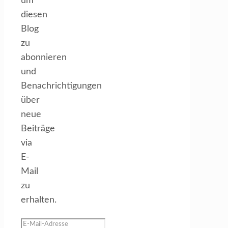
um
diesen
Blog
zu
abonnieren
und
Benachrichtigungen
über
neue
Beiträge
via
E-
Mail
zu
erhalten.
E-