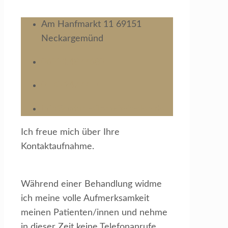
Am Hanfmarkt 11 69151
Neckargemünd
06223.4877680
0170.2477717
info@naturheilpraxis-thelen.de
Ich freue mich über Ihre
Kontaktaufnahme.
Während einer Behandlung widme
ich meine volle Aufmerksamkeit
meinen Patienten/innen und nehme
in dieser Zeit keine Telefonanrufe