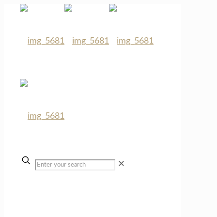
✕
Schwermetalle