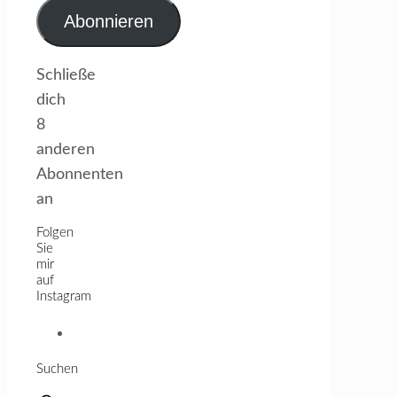
Adresse
Abonnieren
Schließe
dich
8
anderen
Abonnenten
an
Folgen
Sie
mir
auf
Instagram
Profil
von
Suchen
creativeheal