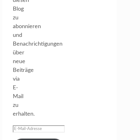
diesen
Blog
zu
abonnieren
und
Benachrichtigungen
über
neue
Beiträge
via
E-
Mail
zu
erhalten.
E-
Mail-