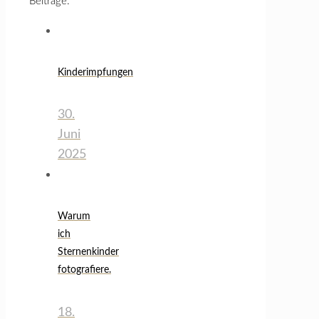
Beiträge:
Kinderimpfungen
30.
Juni
2025
Warum
ich
Sternenkinder
fotografiere.
18.