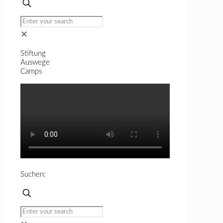
auf
Instagram
anzeigen
✕
Stiftung
Auswege
Camps
Suchen: