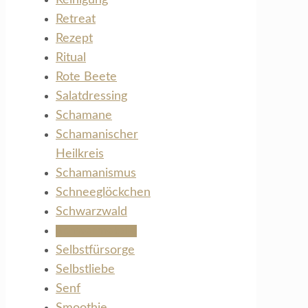
Retreat
Rezept
Ritual
Rote Beete
Salatdressing
Schamane
Schamanischer
Heilkreis
Schamanismus
Schneeglöckchen
Schwarzwald
Schwermetalle
Selbstfürsorge
Selbstliebe
Senf
Smoothie