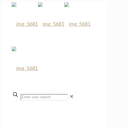
✕
Über mich