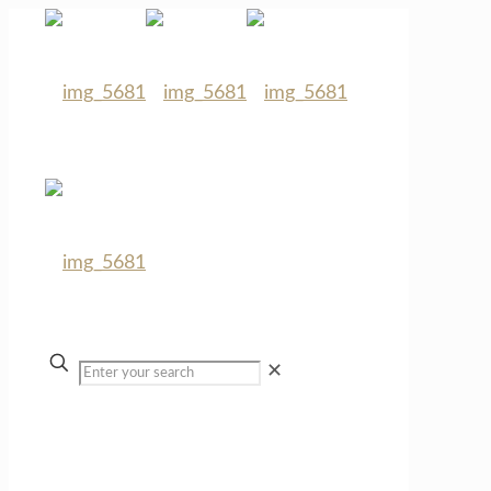
✕
Beauty Face