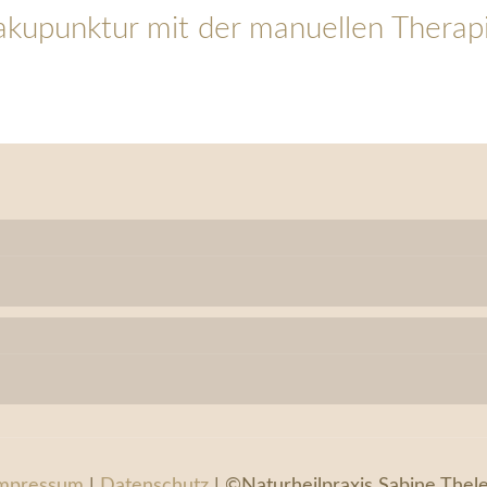
akupunktur mit der
manuellen Therap
mpressum
|
Datenschutz
| ©Naturheilpraxis Sabine Thel