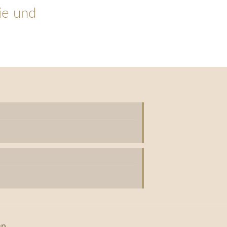
ie
und
en